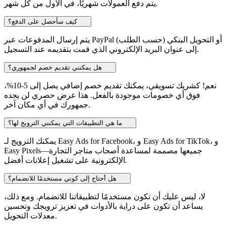
يتم دفع العمولات شهريًا، في الأول من كل شهر.
كيف سأحصل على الدفع؟
يتم إرسال المدفوعات عبر PayPal أو التحويل البنكي (حسب الطلب)
إلى عنوان البريد الإلكتروني الذي قمت بتقديمه عند التسجيل.
هل يمكنني تقديم خصم لجمهوري؟
نعم! كشريك تسويقي، يمكنك تقديم خصم إضافي يصل إلى 5-10%،
فوق أي خصومات موجودة بالفعل. هذا عرض حصري لن يجده
جمهورك في أي مكان آخر.
ما هي التطبيقات التي يمكنني الترويج لها؟
يمكنك الترويج لـ Easy Ads for Facebook، و Easy Ads for TikTok، و
Easy Pixels—جميعها مصممة لمساعدة أصحاب متاجر التجارة
الإلكترونية على تشغيل إعلانات أفضل.
هل أحتاج إلى كوني مستخدمًا للانضمام؟
لا، ليس عليك أن تكون مستخدمًا لتطبيقاتنا للانضمام. ومع ذلك،
يساعد أن تكون على دراية بالأدوات في تعزيز ترويجك وتحسين
معدلات التحويل.