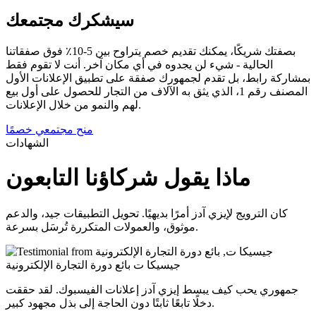
سيشكرك مجتمعك
بصفتك شريكًا، يمكنك تقديم خصم يتراوح بين 5-10٪ فوق صفقاتنا
الحالية - شيء لن يجدوه في أي مكان آخر. أنت لا تقوم فقط
بمشاركة رابط، بل تقدم لجمهورك صفقة على تطبيق الإعلانات الأول
المصنف رقم 1، الذي يثق به الآلاف من التجار للحصول على أول بيع
لهم والنمو من خلال الإعلانات.
منح مجتمعي خصمًا
الشهادات
ماذا يقول شركاؤنا التابعون
كان الترويج لإيزي آدز أمرًا بديهيًا. تحويل التطبيقات جيد، والدعم
موثوق، والعمولات المتكررة تُرسَل بسرعة.
جيسيكا ت
بائع دورة التجارة الإلكترونية
جمهوري يحب كيف يبسط إيزي آدز إعلانات الفيسبوك. لقد حققت
دخلًا تابعًا ثابتًا دون الحاجة إلى بذل مجهود كبير.